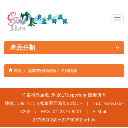
導
覽
列
開
關
產品分類
首頁
旗幟布條印刷類
各國國旗
竹泰禮品旗幟 @ 2017copyright 版權所有
地址: 108 台北市萬華區西昌街82號1F | TEL: 02-2370-
8202 / FAX: 02-2370-8201 | E-Mail:
23708202@ct23708202.url.tw