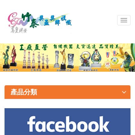
導
覽
列
開
關
產品分類