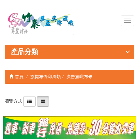
導
覽
列
開
關
產品分類
首頁
旗幟布條印刷類
廣告旗幟布條
瀏覽方式