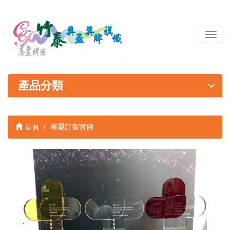
導
覽
列
開
關
產品分類
首頁
專屬訂製實例