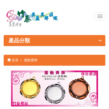
導
覽
列
開
關
產品分類
首頁
運動獎牌