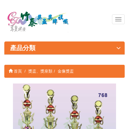
導
覽
列
開
關
產品分類
首頁
獎盃、獎座類
金像獎盃