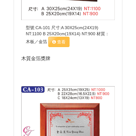
型號:CA-101 尺寸:A 30X25cm(24X19)
NT:1100 B 25X20cm(19X14) NT:900 材質：
木板／金箔
查看
木質金箔獎牌