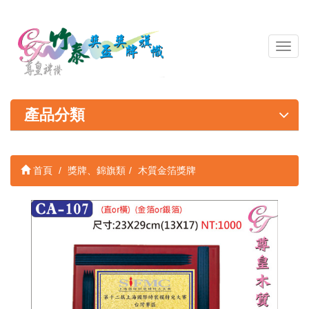
導
覽
列
開
關
產品分類
首頁
獎牌、錦旗類
木質金箔獎牌