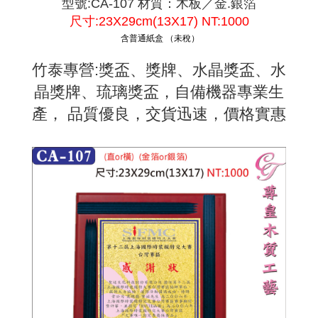
型號:CA-107
材質：木板／金.銀箔
尺寸:23X29cm(13X17) NT:1000
含普通紙盒 （未稅）
竹泰專營:獎盃、獎牌、水晶獎盃、水
晶獎牌、琉璃獎盃，自備機器專業生
產， 品質優良，交貨迅速，價格實惠