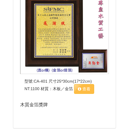
型號:CA-401 尺寸25*30cm(17*22cm)
NT:1100 材質：木板／金箔
查看
木質金箔獎牌