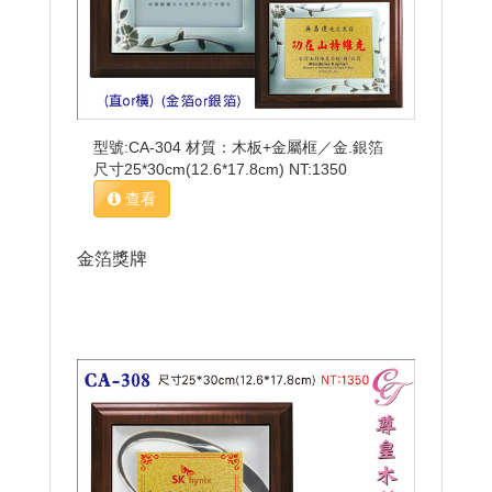
型號:CA-304 材質：木板+金屬框／金.銀箔
尺寸25*30cm(12.6*17.8cm) NT:1350
查看
金箔獎牌