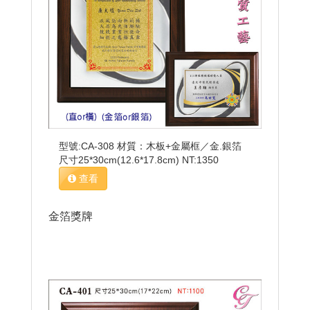
型號:CA-308 材質：木板+金屬框／金.銀箔
尺寸25*30cm(12.6*17.8cm) NT:1350
查看
金箔獎牌