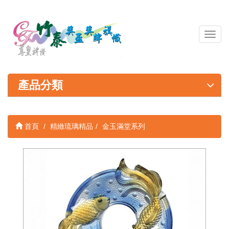
導
覽
列
開
關
產品分類
首頁
精緻琉璃精品
金玉滿堂系列