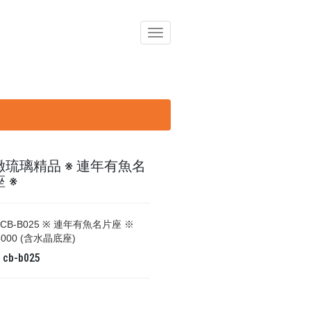
導
覽
列
開
關
緻琉璃精品 ※ 連年有魚名
 ※
CB-B025 ※ 連年有魚名片座 ※
 5000 (含水晶底座)
碼
cb-b025