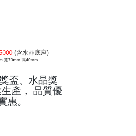
 5000
(含水晶底座)
mm 寬70mm 高40mm
晶獎盃、水晶獎
生產， 品質優
實惠。
盃,水晶獎牌,琉璃藝