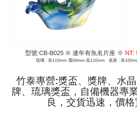
型號:CB-B025 ※ 連年有魚名片座 ※
NT:
琉璃 : 長110mm 寬60mm 高110mm 底座 : 長100
竹泰專營:獎盃、獎牌、水
牌、琉璃獎盃，自備機器專業
良，交貨迅速，價格
keyword:獎盃,獎牌,水晶獎