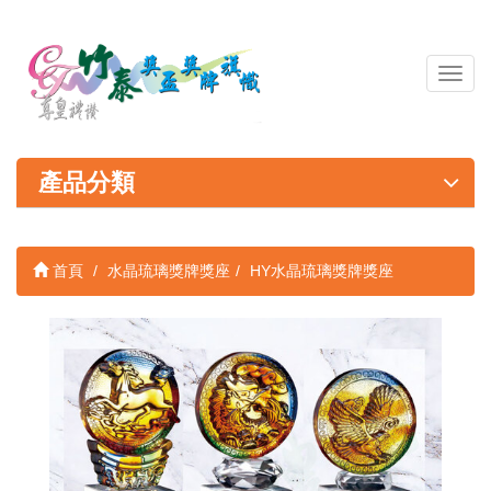
導
覽
列
開
關
產品分類
首頁
水晶琉璃獎牌獎座
HY水晶琉璃獎牌獎座