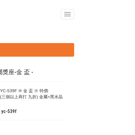
導
覽
列
開
關
獎座-金 盃 -
YC-539F ※ 金 盃 ※ 特價:
50(三個以上再打 九折) 金屬+黑水晶
碼
yc-539f