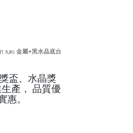
金屬+黑水晶底台
打 九折)
晶獎盃、水晶獎
生產， 品質優
實惠。
盃,水晶獎牌,琉璃獎