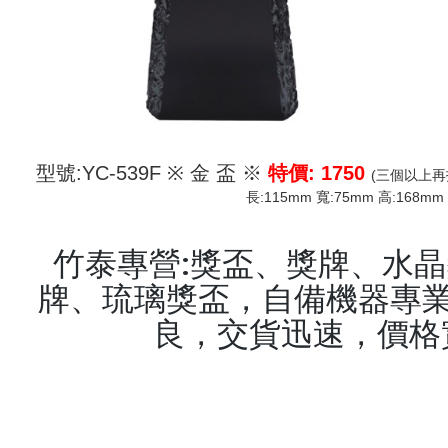
型號:YC-539F ※ 金 盃 ※
特價: 1750
(三個以上再
長:115mm 寬:75mm 高:168mm
竹泰專營:獎盃、獎牌、水
牌、琉璃獎盃，自備機器專業
良，交貨迅速，價格
keyword:獎盃,獎牌,水晶獎