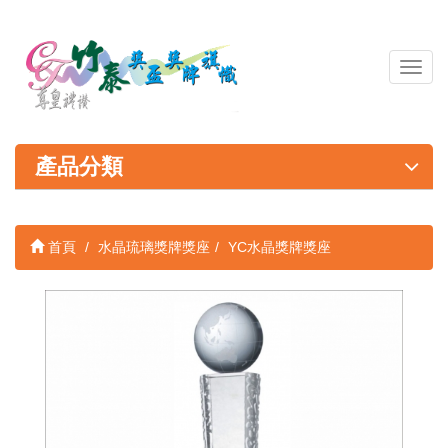
導
覽
列
開
關
產品分類
首頁
水晶琉璃獎牌獎座
YC水晶獎牌獎座