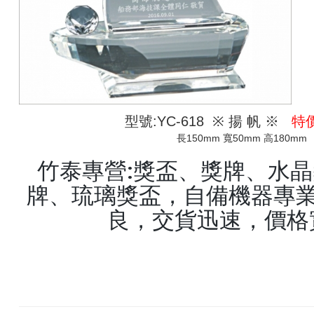
型號:YC-618 ※ 揚 帆 ※
特價
長150mm 寬50mm 高180mm
竹泰專營:獎盃、獎牌、水
牌、琉璃獎盃，自備機器專業
良，交貨迅速，價格
keyword:獎盃,獎牌,水晶獎