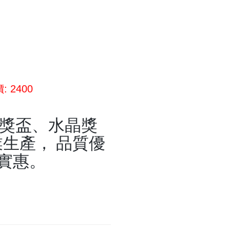
: 2400
晶獎盃、水晶獎
生產， 品質優
實惠。
盃,水晶獎牌,琉璃