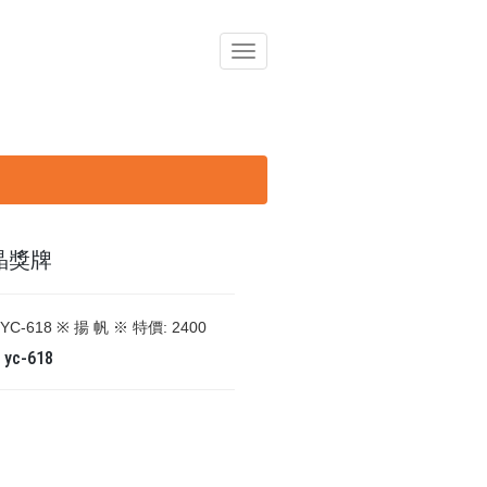
導
覽
列
開
關
晶獎牌
YC-618 ※ 揚 帆 ※ 特價: 2400
碼
yc-618