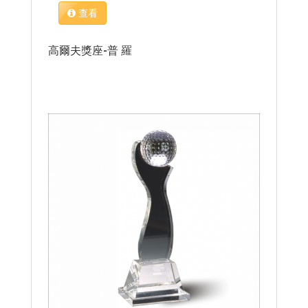
查看
高爾夫獎座-普 羅