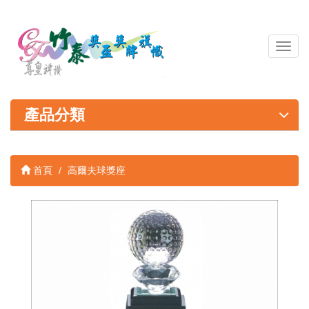
導
覽
列
開
關
產品分類
首頁
高爾夫球獎座